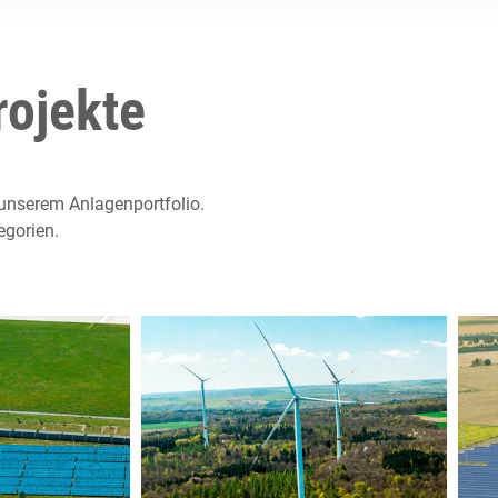
rojekte
unserem Anlagenportfolio.
egorien.
____
____
aranlage
Windpark
I und II -
Klosterwald -
sch Hall
Creglingen