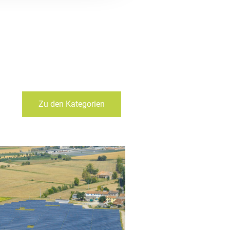
Zu den Kategorien
____
Solaranlage San
Pietro di Morubio -
Venetien, Italien