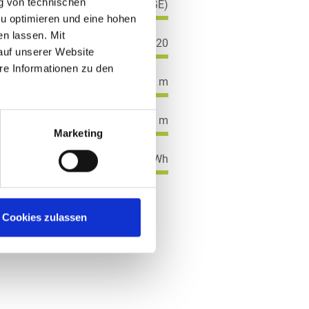
g von technischen
General Electric (GE)
zu optimieren und eine hohen
en lassen. Mit
GE 2.5-120
auf unserer Website
e Informationen zu den
139 m
120 m
Marketing
ca. 40 Mio. kWh
Cookies zulassen