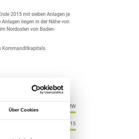
Ende 2015 mit sieben Anlagen je
e Anlagen liegen in der Nähe von
, im Nordosten von Baden-
es Kommanditkapitals.
üttung
 Abs. 1 VermAnlG)
17,71 MW
Über Cookies
November 2015