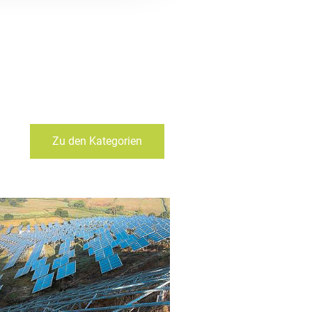
Zu den Kategorien
____
PV-Anlage Preveza
+