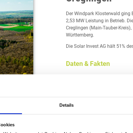
Der Windpark Klosterwald ging 
2,53 MW Leistung in Betrieb. Di
Creglingen (Main-Tauber-Kreis)
Württemberg.
Die Solar Invest AG hält 51% d
Daten & Fakten
Reduzierung der Gewinnaussch
(Veröffentlichung gemäß §11 a
Nennleistung
Details
Inbetriebnahme
Cookies