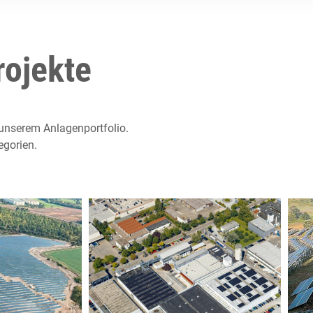
rojekte
unserem Anlagenportfolio.
egorien.
____
____
k Borna -
Solaranlage Klafs -
i Leipzig
Schwäbisch Hall