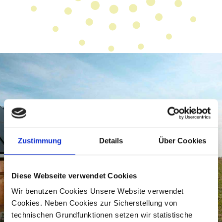
Über uns
Zustimmung
Details
Über Cookies
Diese Webseite verwendet Cookies
Die Solar Invest AG plant, baut und betreibt Kraftwerksanlagen zur
Wir benutzen Cookies Unsere Website verwendet
regenerativen Energieerzeugung oder beteiligt sich an
Projektgesellschaften, die regenerative Energieerzeugungsanlagen
Cookies. Neben Cookies zur Sicherstellung von
planen, bauen und betreiben.
technischen Grundfunktionen setzen wir statistische