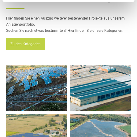
Hier finden Sie einen Auszug weiterer
bestehender Projekte aus unserem
Anlagenportfolio.
Suchen Sie nach etwas bestimmten? Hier finden Sie unsere Kategorien.
Zu den Kategorien
____
____
PV-Anlage Preveza
Solaranlage Cuneo - Italien
+
+
____
____
Solaranlage San Pietro di
Solarpark Borna - Borna bei