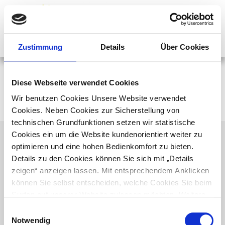
Menü
Zustimmung
Details
Über Cookies
Windpark Test
Diese Webseite verwendet Cookies
Wir benutzen Cookies Unsere Website verwendet
Welcome to WordPress. This is your first post. Edit or delete it, then start
writing!
Cookies. Neben Cookies zur Sicherstellung von
technischen Grundfunktionen setzen wir statistische
Cookies ein um die Website kundenorientiert weiter zu
optimieren und eine hohen Bedienkomfort zu bieten.
Impressum
Details zu den Cookies können Sie sich mit „Details
Datenschutzhinweis
zeigen“ anzeigen lassen. Mit entsprechendem Anklicken
Einkaufsbedingungen
können Sie selbst entscheiden, welche Cookies Sie beim
Kontakt
Surfen auf unserer Website zulassen möchten. Weitere
Cookies
Informationen finden Sie in
Einwilligungsauswahl
unserem
Datenschutzhinweis.
Weitere Informationen zu
Notwendig
Presse